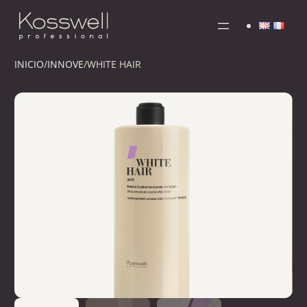
INICIO
/
INNOVE
/
WHITE HAIR