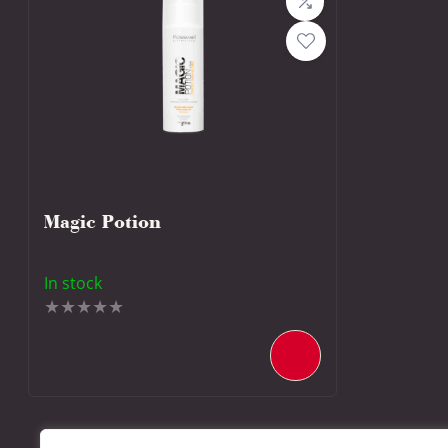
Magic Potion
In stock
Note
0
sur
5