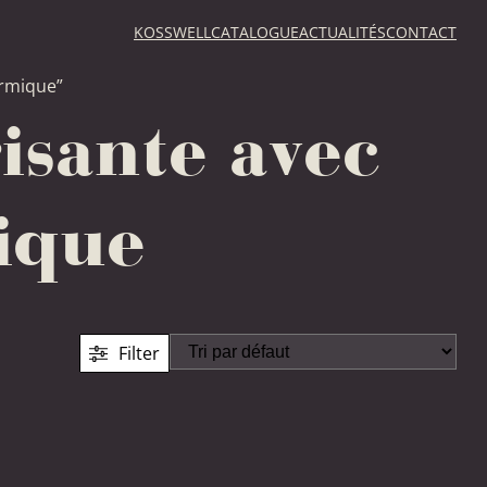
KOSSWELL
CATALOGUE
ACTUALITÉS
CONTACT
ermique”
isante avec
ique
Filter